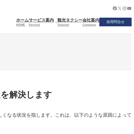
Facebook
X
Insta
Yo
ホーム
サービス案内
観光タクシー
会社案内
採用問合せ
HOME
Service
Tourism
Company
題を解決します
しくなる状況を指します。これは、以下のような原因によって