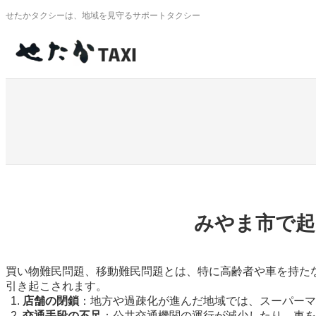
内
せたかタクシーは、地域を見守るサポートタクシー
容
を
ス
キ
ッ
プ
みやま市で起
買い物難民問題、移動難民問題とは、特に高齢者や車を持た
引き起こされます。
店舗の閉鎖
：地方や過疎化が進んだ地域では、スーパーマ
交通手段の不足
：公共交通機関の運行が減少したり、車を