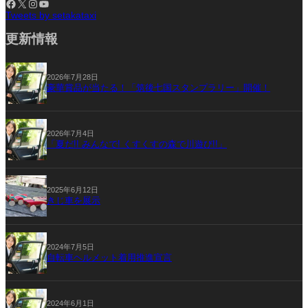
Facebook
X
Instagram
YouTube
Tweets by setakataxi
更新情報
2026年7月28日
豪華賞品が当たる！「筑後七国スタンプラリー」開催！
2026年7月4日
「夏だ!! みんなで! くすくすの森で川遊び!!」
2025年6月12日
きじ車を展示
2024年7月5日
自転車ヘルメット着用推進宣言
2024年6月1日