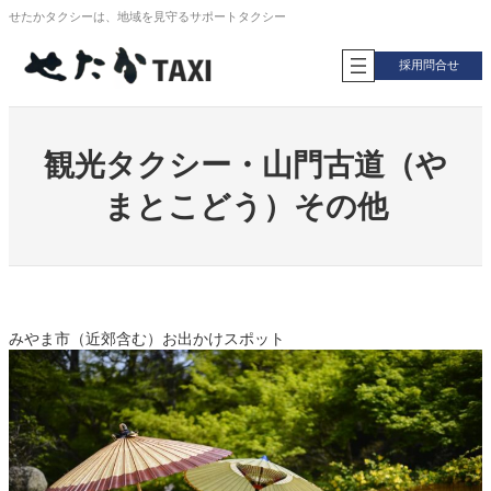
内
せたかタクシーは、地域を見守るサポートタクシー
容
を
採用問合せ
ス
キ
ッ
プ
観光タクシー・山門古道（や
まとこどう）その他
みやま市（近郊含む）お出かけスポット